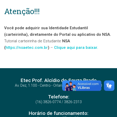
Atenção!!!
Você pode adquirir sua Identidade Estudantil
(carteirinha), diretamente do Portal ou aplicativo do NSA.
Tutorial carteirinha de Estudante
NSA
(
https://nsaetec.com.br
)
–
Clique aqui para baixar.
Etec Prof. Alcídio de Souza Prado
Av. Dez, 1.100 - Centro - Orlandia/SP - CEP: 14620-000
Telefone:
(16) 3826-0774 / 3826-2313
Horário de funcionamento: